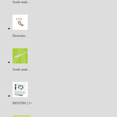
Sonde anale...
Electrodes...
Sonde anale...
BIOSTIM 2.1+