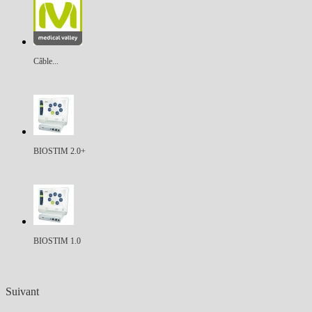
Câble...
BIOSTIM 2.0+
BIOSTIM 1.0
Suivant