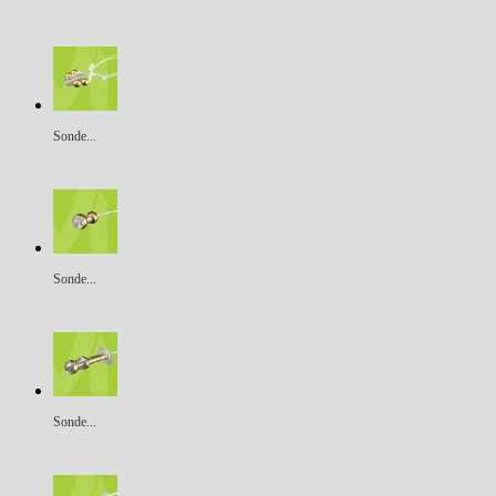
Sonde...
Sonde...
Sonde...