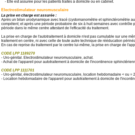
- Elle est assurée pour les patients traités à domicile ou en cabinet.
Electrostimulateur neuromusculaire
La prise en charge est assurée :
Après un bilan urodynamique avec tracé (cystomanométrie et sphinctérométrie au
compétent; et après une période probatoire de six à huit semaines avec contrôle po
période dans le même centre attestant de l'efficacité du traitement.
La prise en charge de l'autotraitement à domicile n'est pas cumulable sur une m
traitement en centre, ni avec celle de toute autre technique de rééducation périnéa
En cas de reprise du traitement par le centre lui-même, la prise en charge de l'ap
CODE LPP 1189270
- Uro-génital. Electrostimulateur neuromusculaire, achat.
- Achat de l'appareil pour autotraitement à domicile de l'incontinence sphinctérien
CODE LPP 1111701
- Uro-génital, électrostimulateur neuromusculaire, location hebdomadaire < ou = 
- Location hebdomadaire de l'appareil pour autotraitement à domicile de l'incont