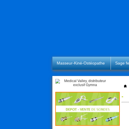
Masseur-Kiné-Ostéopathe
Sage 
- 