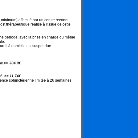
 minimum) effectué par un centre reconnu
st thérapeutique réalisé à l'issue de cette
ême période, avec la prise en charge du même
le.
pareil à domicile est suspendue.
ne.
>> 304,9€
26.
>> 11,74€
inence sphinctérienne limitée à 26 semaines