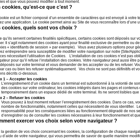
ies et que vous pouvez modifier à tout moment.
 cookies, qu’est-ce que c’est ?
ookie est un fichier composé d’un ensemble de caractères qui est envoyé à votre t
sez une application. Le cookie permet ainsi au Site de vous reconnaître lors d’une uti
 cookies, quels sont vos choix ?
e qu’ils servent certaines finalités spécifiques, certains cookies sont déposés sur v
ser. Il s’agit notamment des cookies ayant pour finalité exclusive de permettre ou de
kies « identifiants de session » par exemple). Vous avez plusieurs options pour g
ez entreprendre sera susceptible de modifier votre navigation sur notre [Site/Applic
ices nécessitant l'utilisation de Cookies. L’installation de ces cookies n’est pas ob
gateur pour qu’il refuse l’installation des cookies. Votre navigateur peut aussi être
 déposés sur votre terminal et vous demander de les accepter ou de les refuser. Vo
par cas ou bien les refuser systématiquement. Vos choix ne sont pas définitifs et v
ns décrits ci-dessous.
x 1 – Accepter les cookies
L’enregistrement d’un cookie dans un terminal est subordonné à la volonté de son 
des cookies sur votre ordinateur, les cookies intégrés dans les pages et contenus
temporairement dans un espace dédié de votre terminal. Ils ne seront lisibles que 
x 2 – Refuser les cookies
Vous pouvez à tout moment refuser l’enregistrement des cookies. Dans ce cas, vou
nombre de fonctionnalités, notamment celles qui nécessitent de vous identifier. L
responsabilité pour les conséquences liées au fonctionnement dégradé de nos serv
d’enregistrer ou de consulter les cookies nécessaires à leur fonctionnement et q
ment exercer vos choix selon votre navigateur ?
 la gestion de vos choix concernant les cookies, la configuration de chaque navigateu
 d’aide de votre navigateur, qui vous permettra de savoir de quelle manière modifi