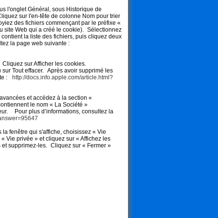
ous l'onglet Général, sous Historique de
Cliquez sur l'en-tête de colonne Nom pour trier
voyiez des fichiers commençant par le préfixe «
u site Web qui a créé le cookie). Sélectionnez
ntient la liste des fichiers, puis cliquez deux
ultez la page web suivante :
 Cliquez sur Afficher les cookies.
u sur Tout effacer. Après avoir supprimé les
nte :
http://docs.info.apple.com/article.html?
 avancées et accédez à la section «
 contiennent le nom « La Société »
eur. Pour plus d’informations, consultez la
n&answer=95647
a fenêtre qui s'affiche, choisissez « Vie
 « Vie privée » et cliquez sur « Affichez les
s et supprimez-les. Cliquez sur « Fermer »