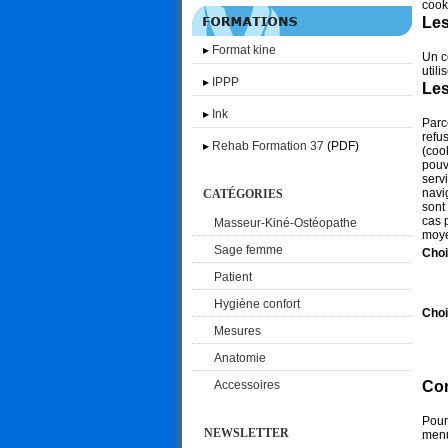
cook
Les
▸
Format kine
Un c
utili
▸
IPPP
Les
▸
Ink
Parc
refu
▸
Rehab Formation 37
(PDF)
(coo
pouv
serv
navi
CATÉGORIES
sont
cas 
Masseur-Kiné-Ostéopathe
moye
Sage femme
Choi
Patient
Hygiène confort
Choi
Mesures
Anatomie
Accessoires
Com
Pour
NEWSLETTER
menu