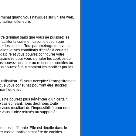
erminal quand vous naviguez sur un site web,
lisation ultérieure.
otre terminal sans que vous ne puissiez les
 faciliter la communication électronique
érer les cookies Tout paramétrage que vous
ation] et vos conditions d'accès à certains
ligatoire et vous pouvez configurer votre
 paramétré pour vous signaler les cookies qui
us pouvez accepter ou refuser les cookies au
ous pouvez à tout moment les modifier par les
utilisateur. Si vous acceptez l’enregistrement
 que vous consultez pourront être stockés
par l’émetteur.
s ne pourrez plus bénéficier d’un certain
e cas échéant, nous déclinons toute
ices résultant de l’impossibilité pour nous
ue vous auriez refusés ou supprimés.
r est différente. Elle est décrite dans le
er vos souhaits en matière de cookies.