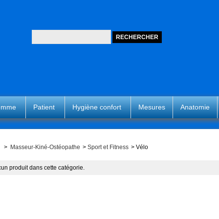
femme
Patient
Hygiène confort
Mesures
Anatomie
>
Masseur-Kiné-Ostéopathe
>
Sport et Fitness
>
Vélo
un produit dans cette catégorie.