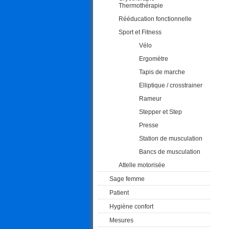
Thermothérapie
Rééducation fonctionnelle
Sport et Fitness
Vélo
Ergomètre
Tapis de marche
Elliptique / crosstrainer
Rameur
Stepper et Step
Presse
Station de musculation
Bancs de musculation
Attelle motorisée
Sage femme
Patient
Hygiène confort
Mesures