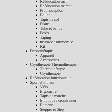
Rééducation main
Rééducation marche
Proprioception
Ballon
Tapis de sol
Pilate
Tube et bande
Poids
Taping
neuro-sensorimotrice
Kit
Pressothérapie
Appareil
Accessoires
Cryothérapie Thermothérapie
Thermothérapie
Cryothérapie
Rééducation fonctionnelle
Sport et Fitness
Vélo
Ergomètre
Tapis de marche
Elliptique / crosstrainer
Rameur
Stepper et Step